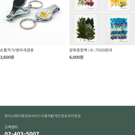
손톱깍기/병따개겸용
압화종합팩 / 6~7000원대
3,600원
6,000원
회사소개
이용안내
서비스이용약관
개인정보처리방침
고객센터
02-403-5007