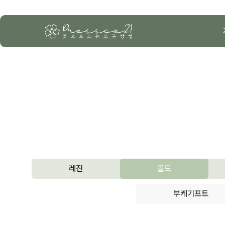
레진
몰드
부케기프트