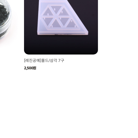
[레진공예]몰드/삼각 7구
2,500원