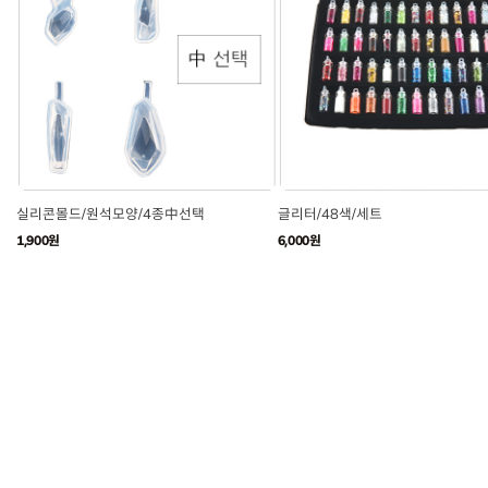
실리콘몰드/원석모양/4종中선택
글리터/48색/세트
1,900원
6,000원