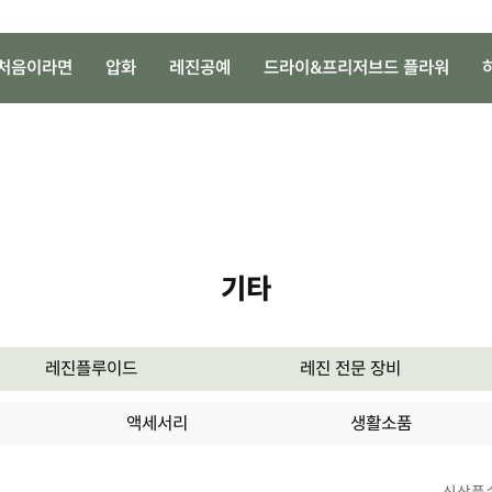
처음이라면
압화
레진공예
드라이&프리저브드 플라워
기타
레진플루이드
레진 전문 장비
액세서리
생활소품