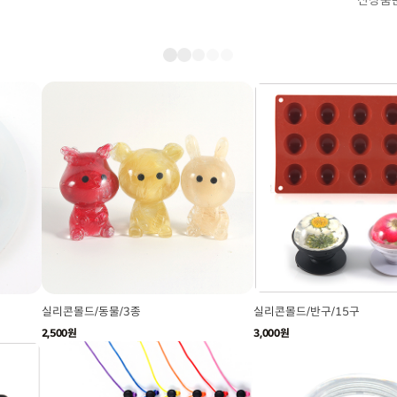
신상품
실리콘몰드/동물/3종
실리콘몰드/반구/15구
2,500원
3,000원