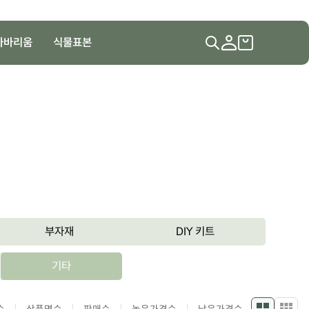
하바리움
식물표본
부자재
DIY 키트
기타