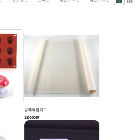
순
상품명순
판매순
높은가격순
낮은가격순
공예작업매트
28,000원