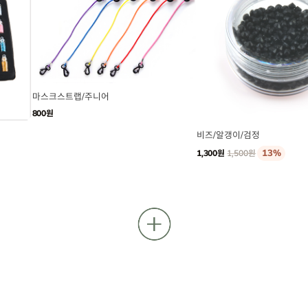
마스크스트랩/주니어
800원
비즈/알갱이/검정
13%
1,300원
1,500원