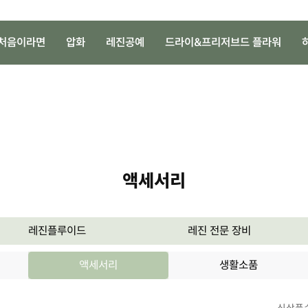
처음이라면
압화
레진공예
드라이&프리저브드 플라워
액세서리
레진플루이드
레진 전문 장비
액세서리
생활소품