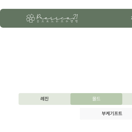
레진
몰드
부케기프트