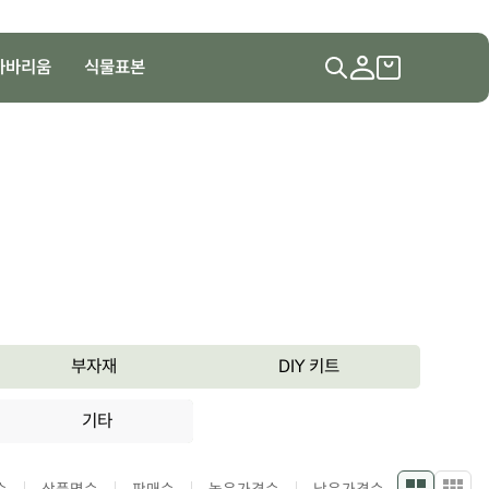
하바리움
식물표본
부자재
DIY 키트
기타