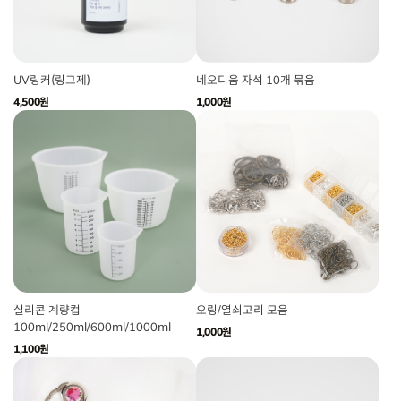
UV링커(링그제)
네오디움 자석 10개 묶음
4,500원
1,000원
실리콘 계량컵
오링/열쇠고리 모음
100ml/250ml/600ml/1000ml
1,000원
1,100원