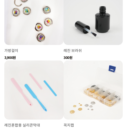
가방걸이
레진 브러쉬
3,900원
300원
레진혼합용 실리콘막대
꼭지캡