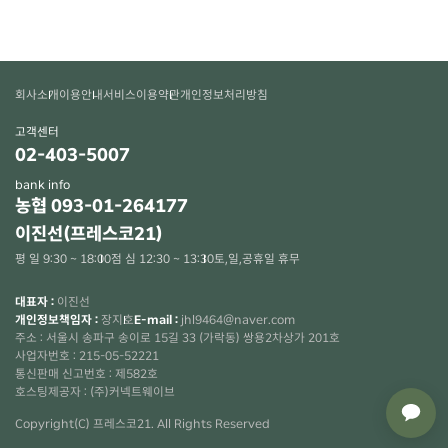
회사소개
이용안내
서비스이용약관
개인정보처리방침
고객센터
02-403-5007
bank info
농협 093-01-264177
이진선(프레스코21)
평 일 9:30 ~ 18:00
점 심 12:30 ~ 13:30
토,일,공휴일 휴무
대표자 :
이진선
개인정보책임자 :
장지호
E-mail :
jhl9464@naver.com
주소 : 서울시 송파구 송이로 15길 33 (가락동) 쌍용2차상가 201호
사업자번호 : 215-05-52221
통신판매 신고번호 : 제582호
×
호스팅제공자 : (주)커넥트웨이브
Copyright(C) 프레스코21. All Rights Reserved