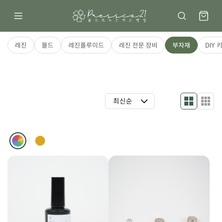
레진
몰드
레진플루이드
레진 전문 장비
부자재
DIY 