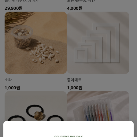
플라워가위/치카마사
노단새/분홍/자연
29,900원
4,000원
소라
종이매트
1,000원
1,000원