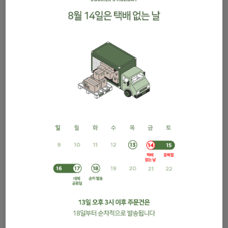
압화 머리끈/골드
젤 펄펜
1,000원
4,900원
진공 마감법 쿠션지
천일홍줄기/빨강
3,700원
4,500원