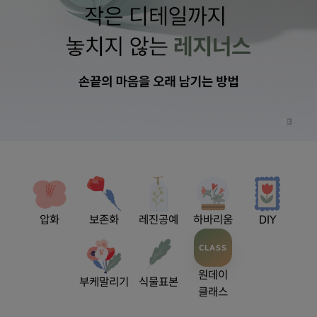
3
3
압화
보존화
레진공예
하바리움
DIY
CLASS
원데이
부케말리기
식물표본
클래스