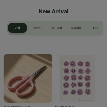
New Arrival
압화
보존화
레진공예
하바리움
DIY
압화 최신 상품 8개를 불러왔습니다.