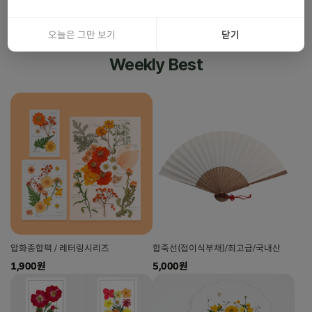
오늘은 그만 보기
닫기
Weekly Best
압화종합팩 / 레터링시리즈
합죽선(접이식부채)/최고급/국내산
1,900원
5,000원