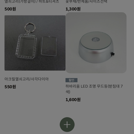
열쇠고리(가방걸이) / 하트&티셔츠
꽃부채/반제품/사이즈선택
500원
1,300원
아크릴열쇠고리/사각다이아
하바리움 LED 조명 무드등(받침대 7
550원
색)
1,600원