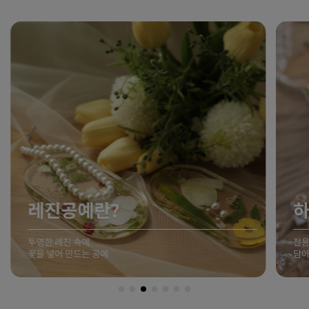
레진공예란?
투명한 레진 속에
전용
꽃을 넣어 만드는 공예
담아