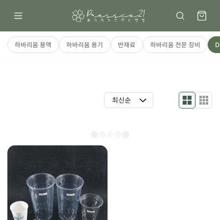
하바리움 용액
하바리움 용기
반재료
하바리움 전문 장비
D