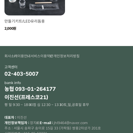
만들기키트/LED유리돔용
2,000원
회사소개
이용안내
서비스이용약관
개인정보처리방침
고객센터
02-403-5007
bank info
농협 093-01-264177
이진선(프레스코21)
평 일 9:30 ~ 18:00
점 심 12:30 ~ 13:30
토,일,공휴일 휴무
대표자 :
이진선
개인정보책임자 :
장지호
E-mail :
jhl9464@naver.com
주소 : 서울시 송파구 송이로 15길 33 (가락동) 쌍용2차상가 201호