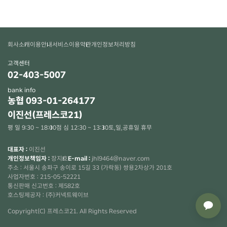
회사소개
이용안내
서비스이용약관
개인정보처리방침
고객센터
02-403-5007
bank info
농협 093-01-264177
이진선(프레스코21)
평 일 9:30 ~ 18:00
점 심 12:30 ~ 13:30
토,일,공휴일 휴무
대표자 :
이진선
개인정보책임자 :
장지호
E-mail :
jhl9464@naver.com
주소 : 서울시 송파구 송이로 15길 33 (가락동) 쌍용2차상가 201호
사업자번호 : 215-05-52221
통신판매 신고번호 : 제582호
×
호스팅제공자 : (주)커넥트웨이브
Copyright(C) 프레스코21. All Rights Reserved