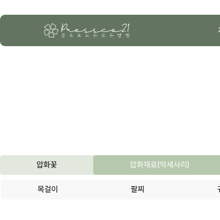
압화꽃
압화재료(악세사리)
목걸이
팔찌