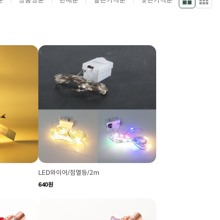
순
상품명순
판매순
높은가격순
낮은가격순
LED와이어/점멸등/2m
640원