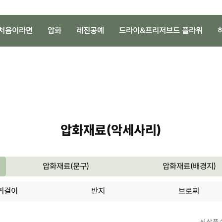
처음이라면
압화
레진공예
드라이&프리저브드 플라워
압화재료(악세사리)
압화재료(문구)
압화재료(배경지)
귀걸이
반지
브로찌