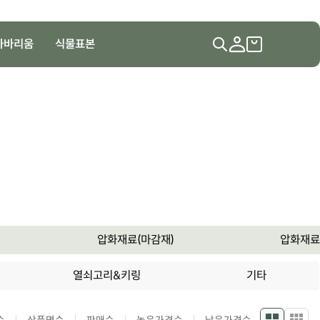
하바리움
식물표본
압화재료(마감재)
압화재료
열쇠고리&키링
기타