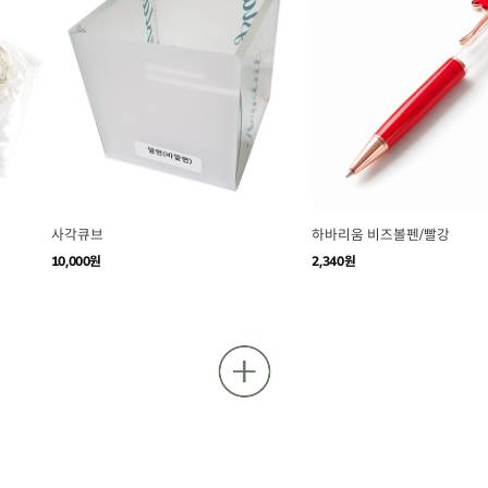
사각큐브
하바리움 비즈볼펜/빨강
10,000원
2,340원