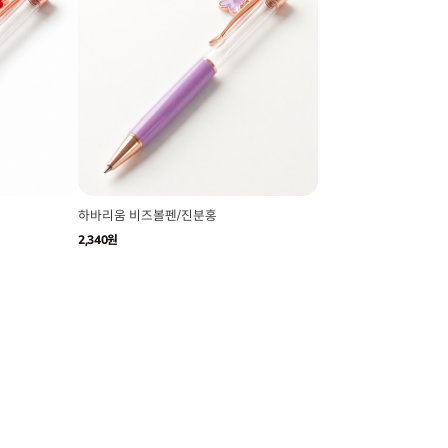
하바리움 비즈볼펜/진분홍
2,340원