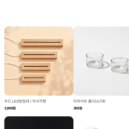
우드 LED받침대 / 직사각형
티라이트 홀더(소/대)
3,900원
300원