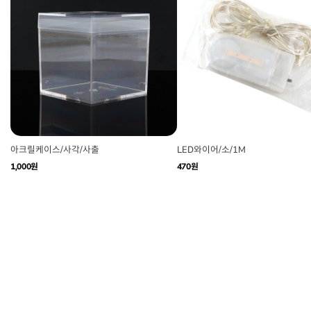
아크릴케이스/사각/사출
LED와이어/소/1M
1,000원
470원