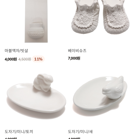
마블액자/빗살
베이비슈즈
7,000원
11%
4,000원
4,500원
도자기/미니/토끼
도자기/미니/새