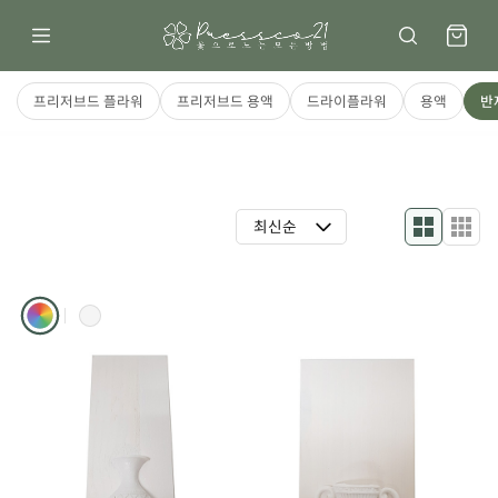
프리저브드 플라워
프리저브드 용액
드라이플라워
용액
반