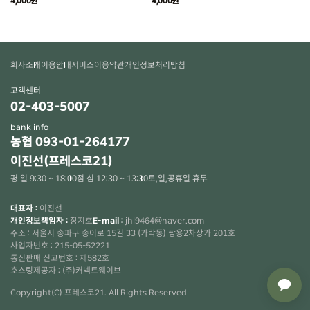
4,000원
4,000원
회사소개
이용안내
서비스이용약관
개인정보처리방침
고객센터
02-403-5007
bank info
농협 093-01-264177
이진선(프레스코21)
평 일 9:30 ~ 18:00
점 심 12:30 ~ 13:30
토,일,공휴일 휴무
대표자 :
이진선
개인정보책임자 :
장지호
E-mail :
jhl9464@naver.com
주소 : 서울시 송파구 송이로 15길 33 (가락동) 쌍용2차상가 201호
사업자번호 : 215-05-52221
통신판매 신고번호 : 제582호
×
호스팅제공자 : (주)커넥트웨이브
Copyright(C) 프레스코21. All Rights Reserved