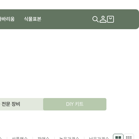
하바리움
식물표본
 전문 장비
DIY 키트