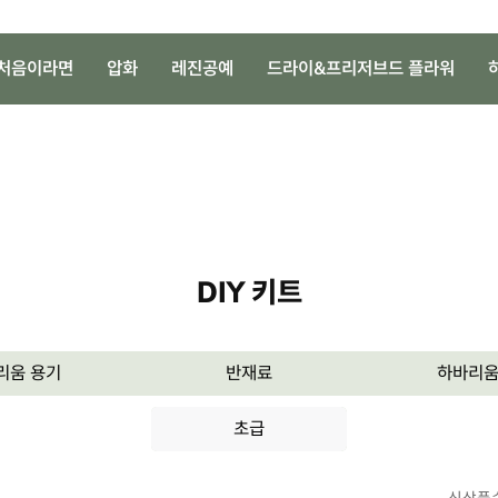
처음이라면
압화
레진공예
드라이&프리저브드 플라워
DIY 키트
리움 용기
반재료
하바리움
초급