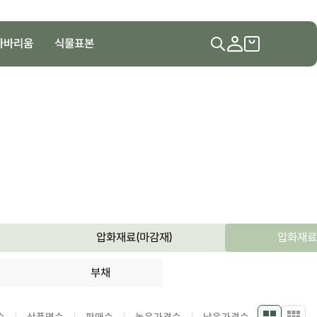
하바리움
식물표본
압화재료(마감재)
압화재료
부채