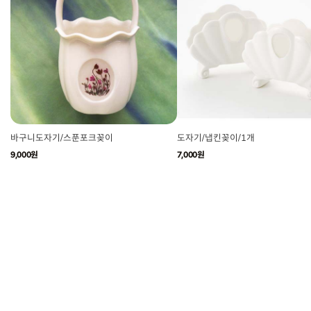
바구니도자기/스푼포크꽂이
도자기/냅킨꽂이/1개
9,000원
7,000원