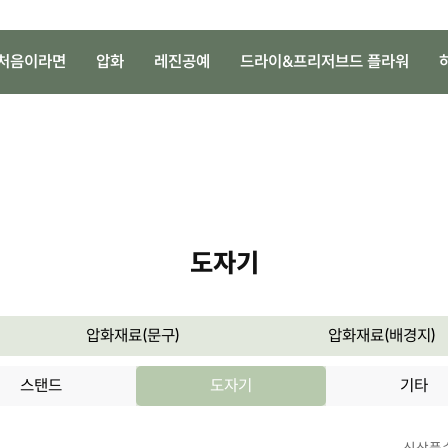
처음이라면
압화
레진공예
드라이&프리저브드 플라워
도자기
압화재료(문구)
압화재료(배경지)
스탠드
도자기
기타