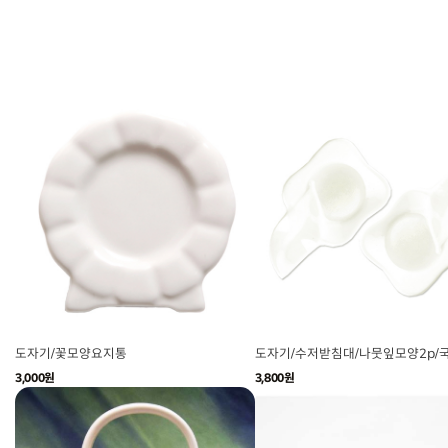
도자기/꽃모양요지통
도자기/수저받침대/나뭇잎모양2p/
3,000원
3,800원