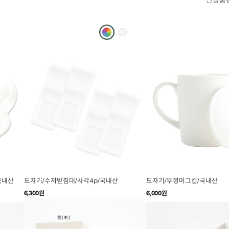
신상품
국내산
도자기/수저받침대/사각4p/국내산
도자기/뚜껑머그컵/국내산
6,300원
6,000원