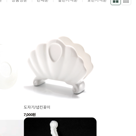
순
상품명순
판매순
높은가격순
낮은가격순
도자기/냅킨꽂이
7,000원