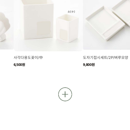
사각다용도꽂이/中
도자기접시세트/2P/벼루모양
6,500원
9,800원