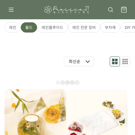
레진
몰드
레진플루이드
레진 전문 장비
부자재
DIY 