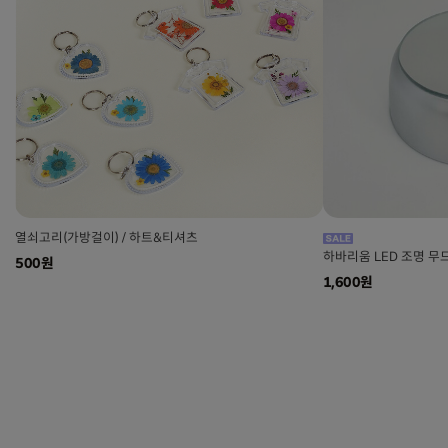
열쇠고리(가방걸이) / 하트&티셔츠
하바리움 LED 조명 무
500원
1,600원