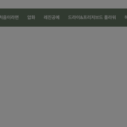
처음이라면
압화
레진공예
드라이&프리저브드 플라워