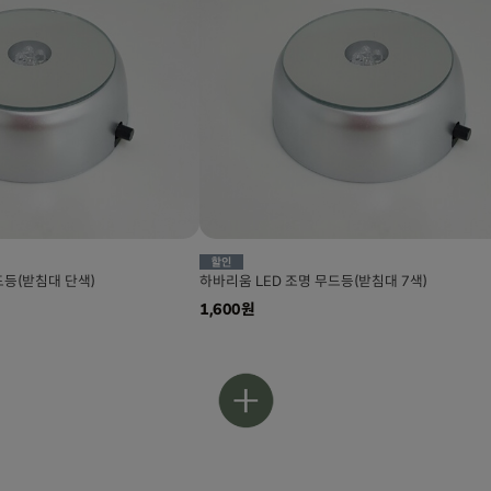
드등(받침대 단색)
하바리움 LED 조명 무드등(받침대 7색)
1,600원