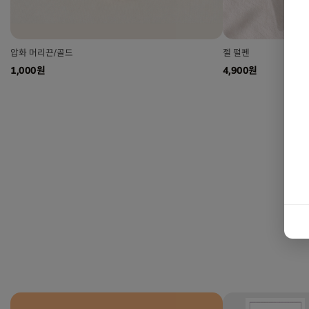
압화 머리끈/골드
젤 펄펜
1,000원
4,900원