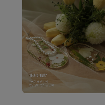
레진공예란?
투명한 레진 속에
꽃을 넣어 만드는 공예