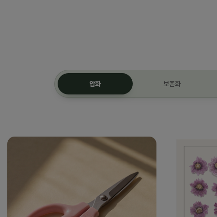
압화
보존화
압화 최신 상품 8개를 불러왔습니다.