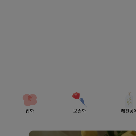
압화
보존화
레진공