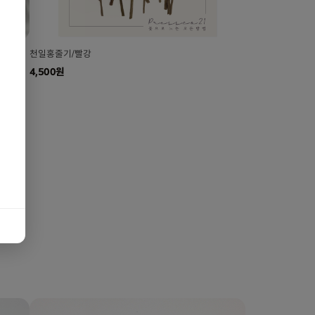
천일홍줄기/빨강
4,500원