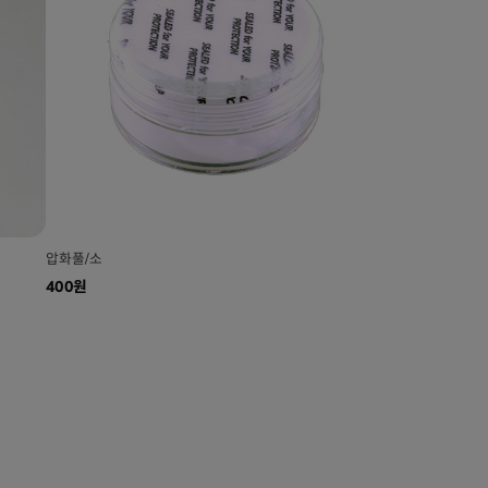
압화풀/소
400원