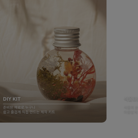
DIY KIT
식물표
준비된 재료로 누구나
식물의 
쉽고 즐겁게 직접 만드는 제작 키트
아름답게