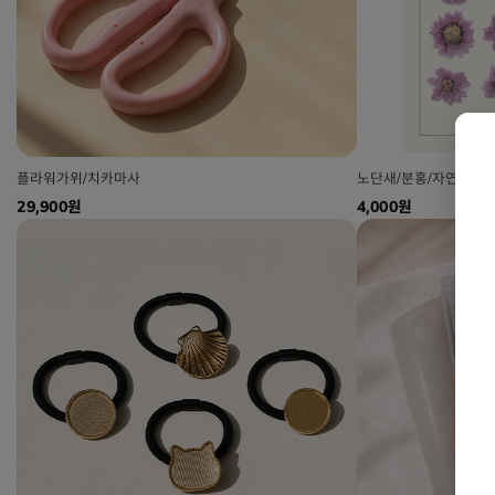
플라워가위/치카마사
노단새/분홍/자연
29,900원
4,000원