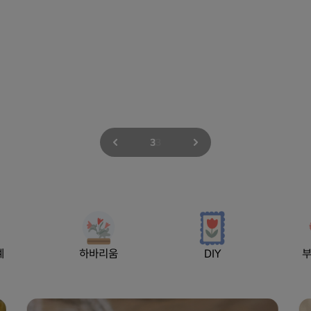
3
3
예
하바리움
DIY