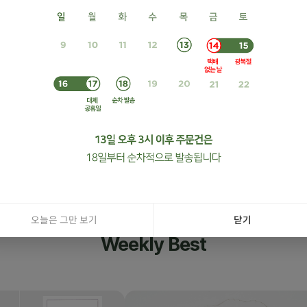
진공 마감법 쿠션지
3,700원
오늘은 그만 보기
닫기
Weekly Best