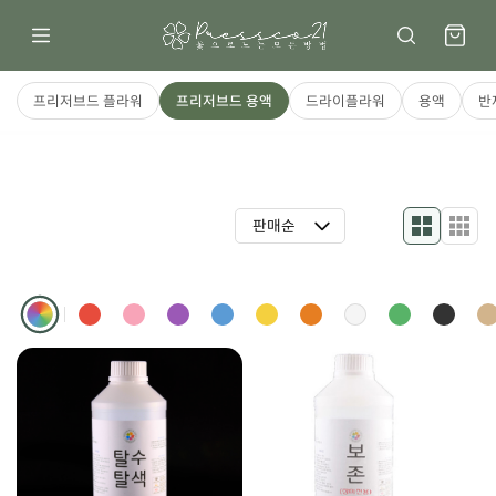
프리저브드 플라워
프리저브드 용액
드라이플라워
용액
반