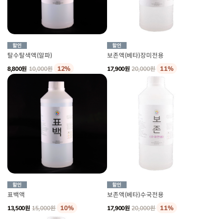
탈수탈색액(알파)
보존액(베타)장미전용
12%
11%
8,800원
10,000원
17,900원
20,000원
표백액
보존액(베타)수국전용
10%
11%
13,500원
15,000원
17,900원
20,000원