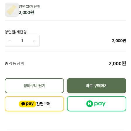
양면씰/재단형
2,000원
양면씰/재단형
2,000
원
원
2,000
총 상품 금액
장바구니 담기
바로 구매하기
간편구매