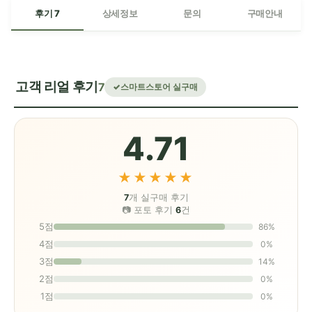
후기 7
상세정보
문의
구매안내
고객 리얼 후기
7
스마트스토어 실구매
4.71
★★★★★
7
개 실구매 후기
📷 포토 후기
6
건
5점
86%
4점
0%
3점
14%
2점
0%
1점
0%