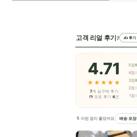
고객 리얼 후기
7
✍️ 후기
4.71
5점
4점
3점
★★★★★
2점
7
개 실구매 후기
1점
📷 포토 후기
6
건
🔖 이런 점이 좋았어요
배송·포장