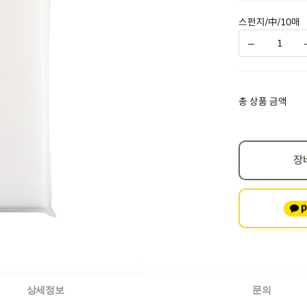
스펀지/中/10매
총 상품 금액
장
상세정보
문의