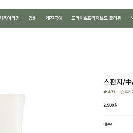
처음이라면
압화
레진공예
드라이&프리저브드 플라워
스펀지/中
★ 4.71
후기
2,500
원
배송비