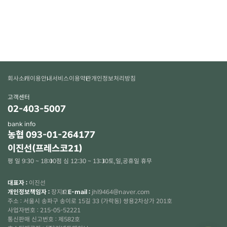
회사소개
이용안내
서비스이용약관
개인정보처리방침
고객센터
02-403-5007
bank info
농협 093-01-264177
이진선(프레스코21)
평 일 9:30 ~ 18:00
점 심 12:30 ~ 13:30
토,일,공휴일 휴무
대표자 :
이진선
개인정보책임자 :
장지호
E-mail :
jhl9464@naver.com
주소 : 서울시 송파구 송이로 15길 33 (가락동) 쌍용2차상가 201호
사업자번호 : 215-05-52221
통신판매 신고번호 : 제582호
×