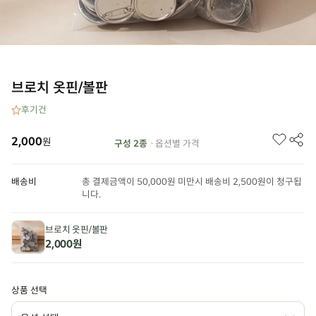
브로치 옷핀/볼판
후기
건
2,000
원
구성 2종
· 옵션별 가격
배송비
총 결제금액이 50,000원 미만시 배송비 2,500원이 청구됩
니다.
브로치 옷핀/볼판
2,000원
상품 선택