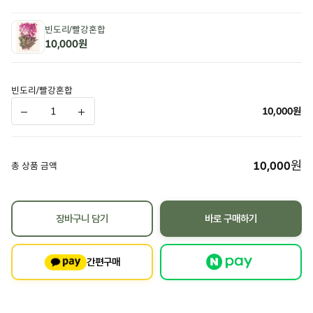
빈도리/빨강혼합
10,000원
빈도리/빨강혼합
10,000
원
원
10,000
총 상품 금액
장바구니 담기
바로 구매하기
간편구매