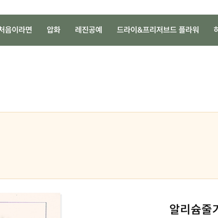
처음이라면
압화
레진공예
드라이&프리저브드 플라워
알리슘줄