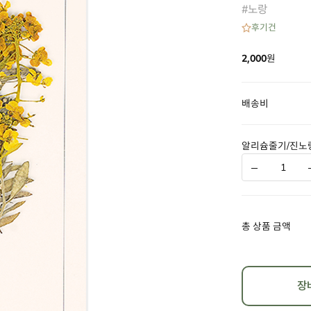
#노랑
후기
건
2,000
원
배송비
알리슘줄기/진노
총 상품 금액
장