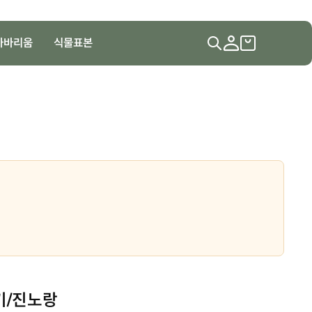
하바리움
식물표본
기/진노랑