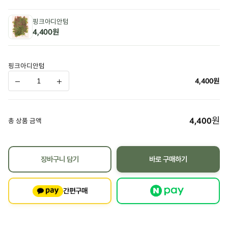
핑크아디안텀
4,400원
핑크아디안텀
4,400
원
원
4,400
총 상품 금액
장바구니 담기
바로 구매하기
간편구매