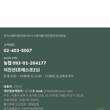
회사소개
이용안내
서비스이용약관
개인정보처리방침
고객센터
02-403-5007
bank info
농협 093-01-264177
이진선(프레스코21)
평 일 9:30 ~ 18:00
점 심 12:30 ~ 13:30
토,일,공휴일 휴무
대표자 :
이진선
개인정보책임자 :
장지호
E-mail :
jhl9464@naver.com
주소 : 서울시 송파구 송이로 15길 33 (가락동) 쌍용2차상가 201호
사업자번호 : 215-05-52221
통신판매 신고번호 : 제582호
×
호스팅제공자 : (주)커넥트웨이브