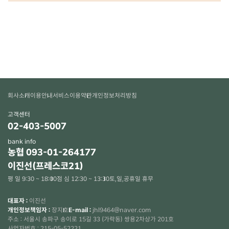
회사소개
이용안내
서비스이용약관
개인정보처리방침
고객센터
02-403-5007
bank info
농협 093-01-264177
이진선(프레스코21)
평 일 9:30 ~ 18:00
점 심 12:30 ~ 13:30
토,일,공휴일 휴무
대표자 :
이진선
개인정보책임자 :
장지호
E-mail :
jhl9464@naver.com
주소 : 서울시 송파구 송이로 15길 33 (가락동) 쌍용2차상가 201호
사업자번호 : 215-05-52221