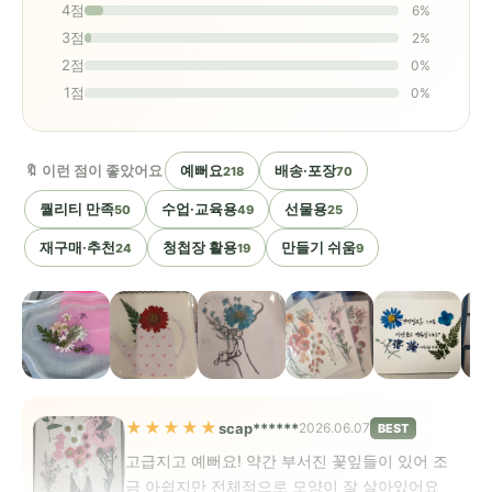
4점
6%
3점
2%
2점
0%
1점
0%
🔖 이런 점이 좋았어요
예뻐요
배송·포장
218
70
퀄리티 만족
수업·교육용
선물용
50
49
25
재구매·추천
청첩장 활용
만들기 쉬움
24
19
9
★★★★★
scap******
2026.06.07
BEST
고급지고 예뻐요! 약간 부서진 꽃잎들이 있어 조
금 아쉽지만 전체적으로 모양이 잘 살아있어요