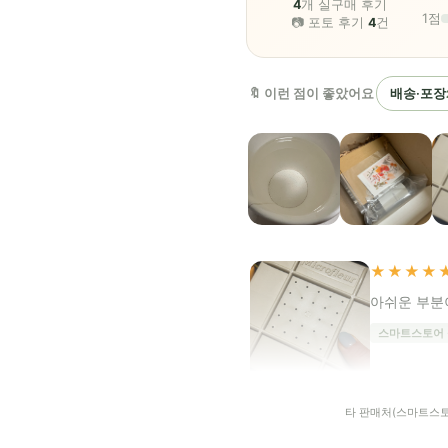
4
개 실구매 후기
1점
📷 포토 후기
4
건
🔖 이런 점이 좋았어요
배송·포장
★★★★
아쉬운 부분
스마트스토어
타 판매처(스마트스토