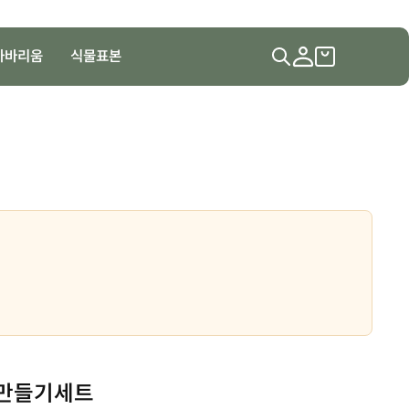
하바리움
식물표본
 만들기세트