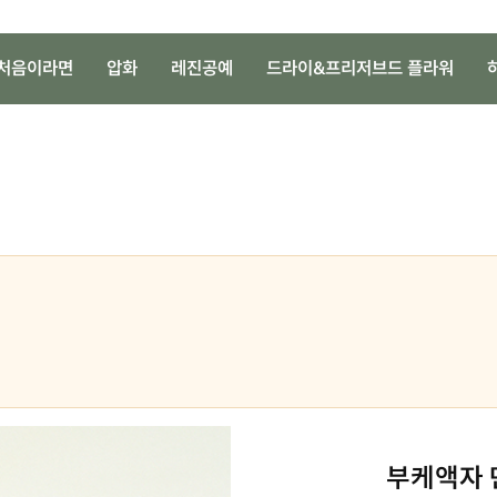
처음이라면
압화
레진공예
드라이&프리저브드 플라워
부케액자