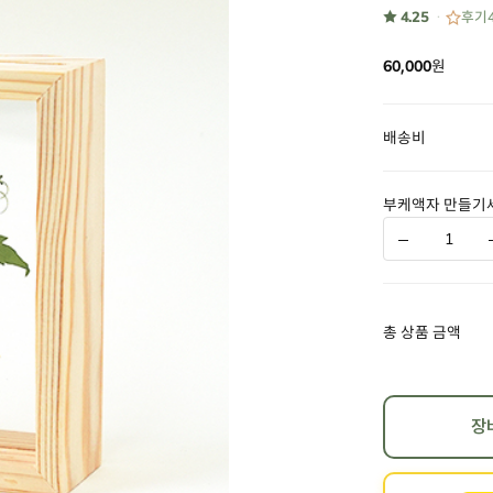
★ 4.25
후기
60,000
원
배송비
부케액자 만들기
총 상품 금액
장