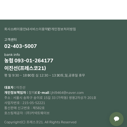
회사소개
이용안내
서비스이용약관
개인정보처리방침
고객센터
02-403-5007
bank info
농협 093-01-264177
이진선(프레스코21)
평 일 9:30 ~ 18:00
점 심 12:30 ~ 13:30
토,일,공휴일 휴무
대표자 :
이진선
개인정보책임자 :
장지호
E-mail :
jhl9464@naver.com
주소 : 서울시 송파구 송이로 15길 33 (가락동) 쌍용2차상가 201호
사업자번호 : 215-05-52221
통신판매 신고번호 : 제582호
×
호스팅제공자 : (주)커넥트웨이브
Copyright(C) 프레스코21. All Rights Reserved