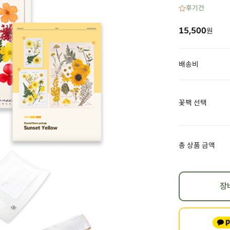
후기
건
15,500
원
배송비
꽃팩 선택
총 상품 금액
장