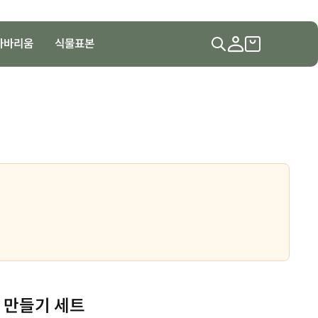
하바리움
식물표본
자 만들기 세트