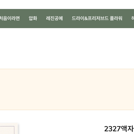
처음이라면
압화
레진공예
드라이&프리저브드 플라워
2327액