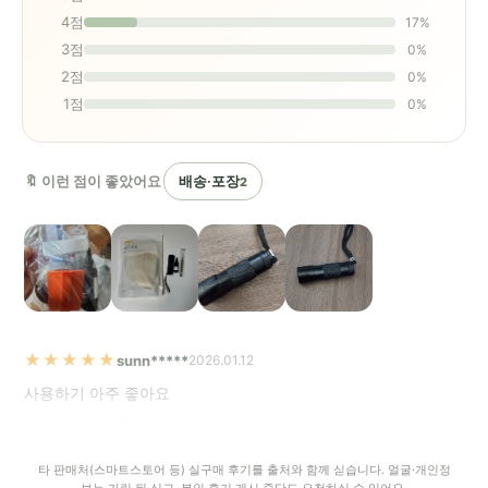
4점
17%
3점
0%
2점
0%
1점
0%
🔖 이런 점이 좋았어요
배송·포장
2
★★★★★
sunn*****
2026.01.12
사용하기 아주 좋아요
도움돼요
스마트스토어 실구매
타 판매처(스마트스토어 등) 실구매 후기를 출처와 함께 싣습니다. 얼굴·개인정